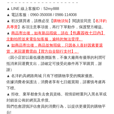
－－－－－－－－－－－－－－－－－－－
▲ LINE 線上客服ID：52my888
▲ 電話客服：0960-350008 / 0986-114008
▲ 初次購買者，請務必至【
購物須知
】閱讀並同意【
名洋釣
具專賣
】各項注意事項後，再行下單動作，保護雙方權益。
▲
商品寄出後，如有新品瑕疵，請在
【包裹簽收七日內】
主動拍照並來電告知客服，逾時恕無法受理。
▲
如商品寄出後，商品並無瑕疵，只因各人喜好因素要退
貨，來回運費需由【買方自全額行支付】。
（因小店皆以最低優惠價販售，不像大廠商有優厚的利潤可
抵消來回運費支出，請確定可接受此條件再下單購買，謝
謝）
▲ 名洋釣具網路商城 只有下標購物享受的獨家優惠。
依據消費者保護法，消費者享有七日鑑賞期，請審慎考慮再
下標。
▲ 拒收、棄單都會失去會員資格。視情節輕重列入黑名單或
封鎖並公佈於網頁及求償。
我們也會謹慎評估會員的消費行為，以提供更優質的購物平
台!