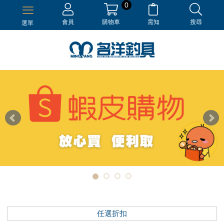
0
會員
購物車
需知
搜尋
選單
任選折扣