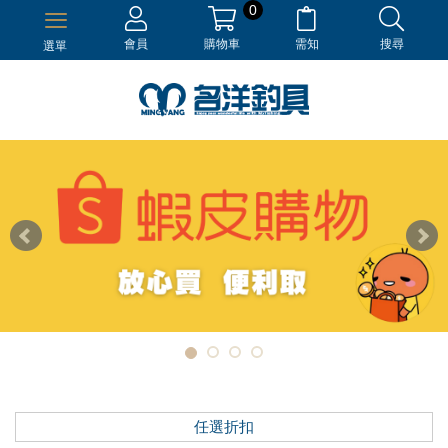
0
會員
購物車
需知
搜尋
選單
任選折扣