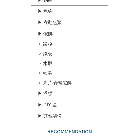
▶ 魚鈎
▶ 衣鞋包類
▶ 假餌
路亞
鐵板
木蝦
軟蟲
亮片/青蛙假餌
▶ 浮標
▶ DIY 區
▶ 其他裝備
RECOMMENDATION