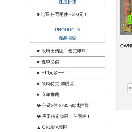
任選折扣
❥此區 任選兩件 - 299元！
PRODUCTS
商品櫥窗
OWN
☛ 限時出清區！售完即無！
☛ 夏季必備
☛ +10元多一件
☛ 限時特賣-加購區
☛ 商城推薦
❤️ 任選2件 $299 -商城推薦
❤️ 黑田指定專區！任兩件！
▲ OKUMA專區