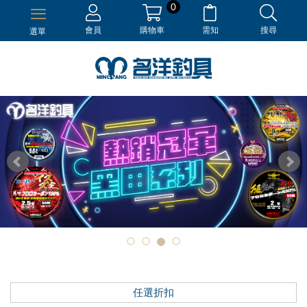
0
會員
購物車
需知
搜尋
選單
任選折扣