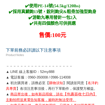
✔️使用PE-14號(54.5kg/120lbs)
✔️採用真鯛鉤13號，銳利鉤尖&粗骨加強型鉤身
✔️游動丸專用替針一包2入
✔️共有四個顏色可供挑選
售價:100元
下單前務必詳讀以下注意事項
Product Notes
－－－－－－－－－－－－－－－－－－－
▲ LINE 線上客服ID：52my888
▲ 電話客服：0960-350008 / 0986-114008
▲ 初次購買者，請務必至【
購物須知
】閱讀並同意【
名洋釣
具專賣
】各項注意事項後，再行下單動作，保護雙方權益。
▲
商品寄出後，如有新品瑕疵，請在
【包裹簽收七日內】
主動拍照並來電告知客服，逾時恕無法受理。