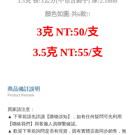
3.5克 長:3公分(不包含鉤子) 厚:2.1mm
顏色如圖:共6款!!
3克 NT:50/支
3.5克 NT:55/支
商品備註說明
Product Remark
買家請注意：
▲ 下單前請先詳讀【購物須知】，如有任何疑問可先利用
【聯絡我們】與客服人員聯繫確認。
▲ 歡迎下單前詢問是否有現貨，因有實體店面同步銷售，無