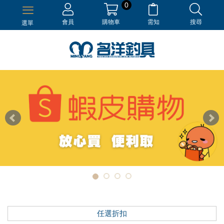
0
會員
購物車
需知
搜尋
選單
任選折扣