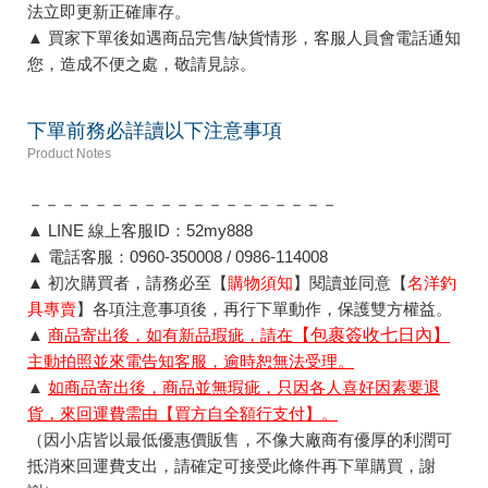
法立即更新正確庫存。
▲ 買家下單後如遇商品完售/缺貨情形，客服人員會電話通知
您，造成不便之處，敬請見諒。
下單前務必詳讀以下注意事項
Product Notes
－－－－－－－－－－－－－－－－－－－
▲ LINE 線上客服ID：52my888
▲ 電話客服：0960-350008 / 0986-114008
▲ 初次購買者，請務必至【
購物須知
】閱讀並同意【
名洋釣
具專賣
】各項注意事項後，再行下單動作，保護雙方權益。
▲
商品寄出後，如有新品瑕疵，請在
【包裹簽收七日內】
主動拍照並來電告知客服，逾時恕無法受理。
▲
如商品寄出後，商品並無瑕疵，只因各人喜好因素要退
貨，來回運費需由【買方自全額行支付】。
（因小店皆以最低優惠價販售，不像大廠商有優厚的利潤可
抵消來回運費支出，請確定可接受此條件再下單購買，謝