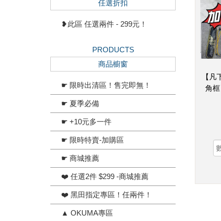
任選折扣
❥此區 任選兩件 - 299元！
PRODUCTS
商品櫥窗
【凡
☛ 限時出清區！售完即無！
角框
☛ 夏季必備
☛ +10元多一件
☛ 限時特賣-加購區
☛ 商城推薦
❤️ 任選2件 $299 -商城推薦
❤️ 黑田指定專區！任兩件！
▲ OKUMA專區