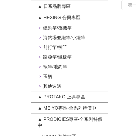
第
▲ 日系品牌專區
▲ HEXING 合興專區
磯釣竿/筏磯竿
海釣場並繼竿/小繼竿
前打竿/筏竿
路亞竿/鐵板竿
蝦竿/池釣竿
玉柄
其他週邊
▲ PROTAKO 上興專區
▲ MEIYO專區-全系列特價中
▲ PRODIGIES專區-全系列特價
中