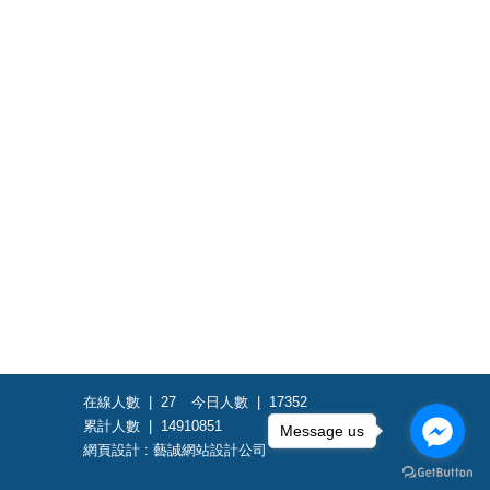
在線人數 |
27
今日人數 |
17352
累計人數 |
14910851
Message us
網頁設計
:
藝誠網站設計公司