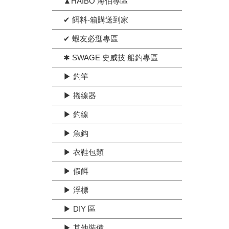
▲HAIBO 海伯專區
✔ 餌料-箱購送到家
✔ 蝦友必逛專區
✱ SWAGE 史威技 船釣專區
▶ 釣竿
▶ 捲線器
▶ 釣線
▶ 魚鈎
▶ 衣鞋包類
▶ 假餌
▶ 浮標
▶ DIY 區
▶ 其他裝備