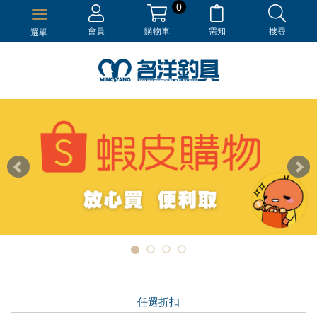
0
會員
購物車
需知
搜尋
選單
任選折扣