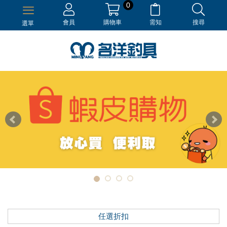
0
會員
購物車
需知
搜尋
選單
任選折扣