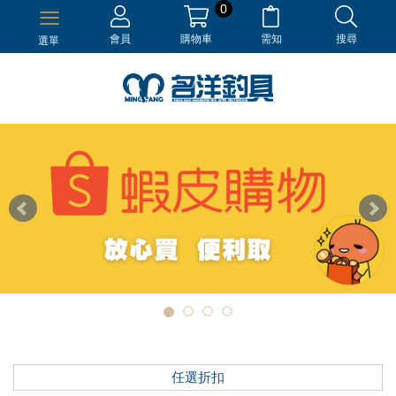
0
會員
購物車
需知
搜尋
選單
任選折扣