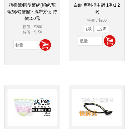
摺疊籠/圓型蟹網(蟳網/龍
白鯨 專利框中網 1呎/1.2
蝦網/螃蟹籠)~攜帶方便.特
呎
價150元
特價：
$280
原價：$200
1呎
1.2呎
特價：
$150