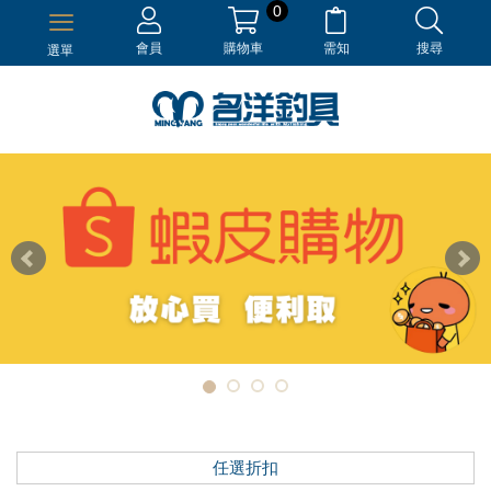
0
會員
購物車
需知
搜尋
選單
任選折扣