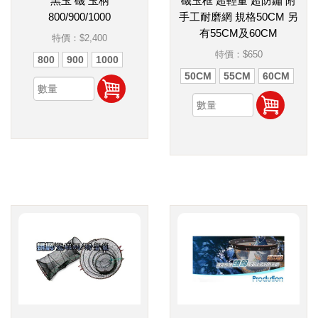
黑玉 磯 玉柄
磯玉框 超輕量 超防鏽 附
800/900/1000
手工耐磨網 規格50CM 另
有55CM及60CM
特價：
$2,400
特價：
$650
800
900
1000
50CM
55CM
60CM