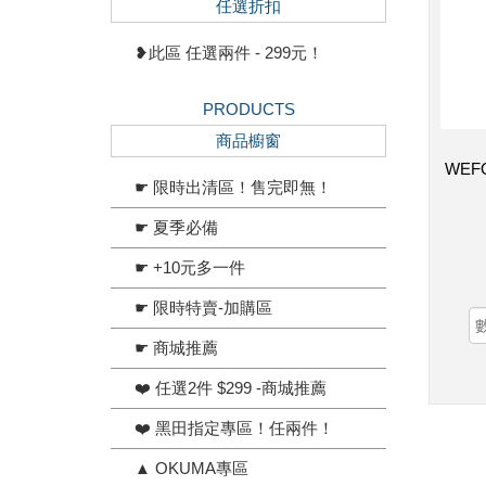
任選折扣
❥此區 任選兩件 - 299元！
PRODUCTS
商品櫥窗
WEF
☛ 限時出清區！售完即無！
☛ 夏季必備
☛ +10元多一件
☛ 限時特賣-加購區
☛ 商城推薦
❤️ 任選2件 $299 -商城推薦
❤️ 黑田指定專區！任兩件！
▲ OKUMA專區