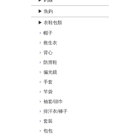
▶ 魚鈎
▶ 衣鞋包類
帽子
救生衣
背心
防滑鞋
偏光鏡
手套
竿袋
袖套/頭巾
排汗衣/褲子
套裝
包包