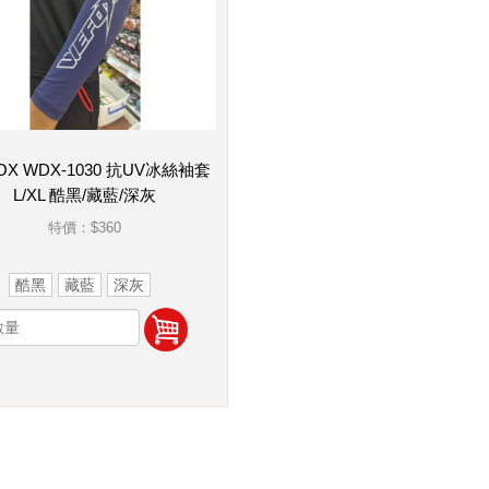
OX WDX-1030 抗UV冰絲袖套
L/XL 酷黑/藏藍/深灰
特價：
$360
酷黑
藏藍
深灰