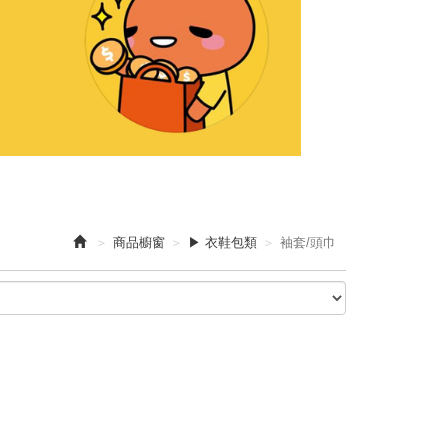
商品櫥窗
▶ 衣鞋包類
袖套/頭巾