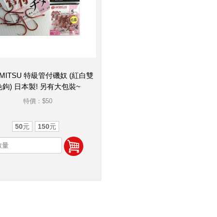
IMITSU 特級管付磯奴 (紅白雙
色鉤) 日本製! 另有大包裝~
特價：
$50
50元
150元