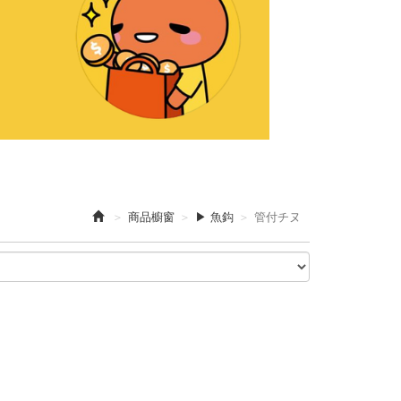
商品櫥窗
▶ 魚鈎
管付チヌ