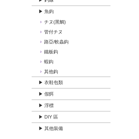
▶ 魚鈎
チヌ(黑鯛)
管付チヌ
路亞/軟蟲鈎
鐵板鈎
蝦鈎
其他鈎
▶ 衣鞋包類
▶ 假餌
▶ 浮標
▶ DIY 區
▶ 其他裝備