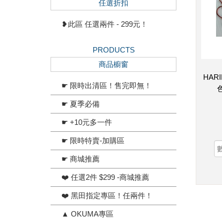
任選折扣
❥此區 任選兩件 - 299元！
PRODUCTS
商品櫥窗
HAR
☛ 限時出清區！售完即無！
☛ 夏季必備
☛ +10元多一件
☛ 限時特賣-加購區
☛ 商城推薦
❤️ 任選2件 $299 -商城推薦
❤️ 黑田指定專區！任兩件！
▲ OKUMA專區