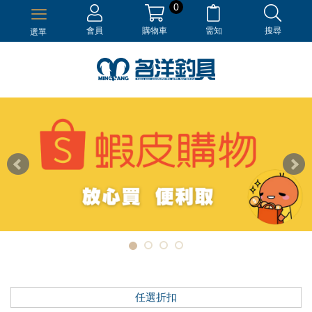
0
會員
購物車
需知
搜尋
選單
任選折扣